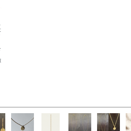
L
文
を
買