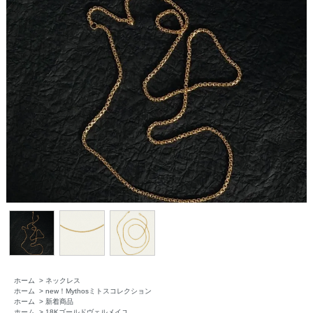
ホーム
>
ネックレス
ホーム
>
new！Mythosミトスコレクション
ホーム
>
新着商品
ホーム
>
18Kゴールドヴェルメイユ