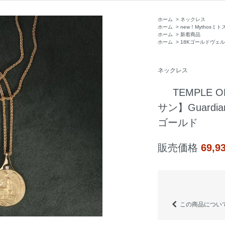
ホーム
>
ネックレス
ホーム
>
new！Mythosミ
ホーム
>
新着商品
ホーム
>
18Kゴールドヴェ
ネックレス
TEMPLE 
サン】Guardi
ゴールド
販売価格
69,
この商品につい