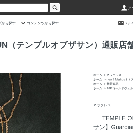
ア
プから探す
コンテンツから探す
メル
HE SUN（テンプルオブザサン）通
ホーム
>
ネックレス
ホーム
>
new！Mythosミ
ホーム
>
新着商品
ホーム
>
18Kゴールドヴェ
ネックレス
TEMPLE 
サン】Guardi