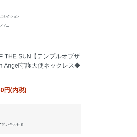
トスコレクション
ルメイユ
OF THE SUN【テンプルオブザ
an Angel守護天使ネックレス◆
930円(内税)
て問い合わせる