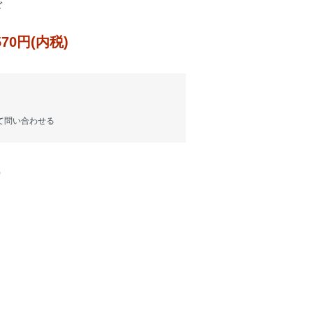
ド
,570円(内税)
て問い合わせる
)