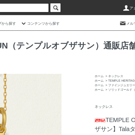
ア
プから探す
コンテンツから探す
メル
HE SUN（テンプルオブザサン）通
ホーム
>
ネックレス
ホーム
>
TEMPLE HERIT
ホーム
>
ファインジュエリ
ホーム
>
ソリッドゴールド
ネックレス
TEMPLE
ザサン】Tal