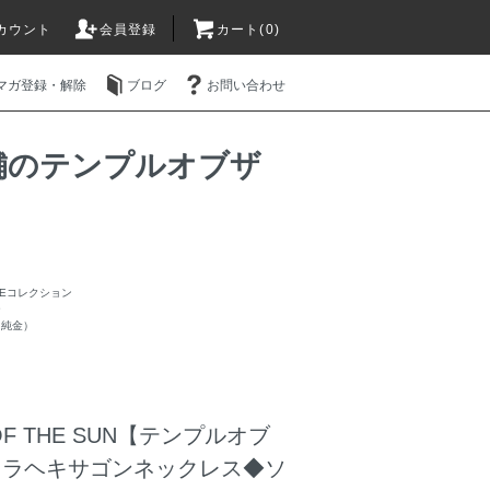
カウント
会員登録
カート(0)
マガ登録・解除
ブログ
お問い合わせ
販店舗のテンプルオブザ
AGEコレクション
ー
（純金）
 OF THE SUN【テンプルオブ
aタラヘキサゴンネックレス◆ソ