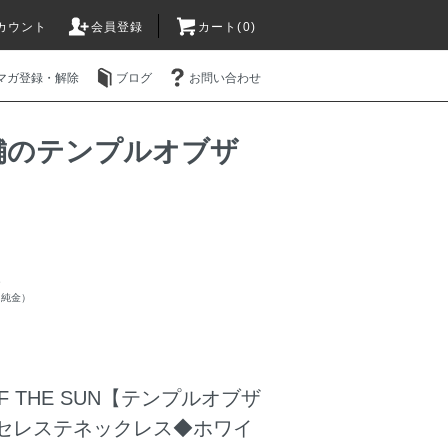
カウント
会員登録
カート(0)
マガ登録・解除
ブログ
お問い合わせ
販店舗のテンプルオブザ
ー
（純金）
OF THE SUN【テンプルオブザ
steセレステネックレス◆ホワイ