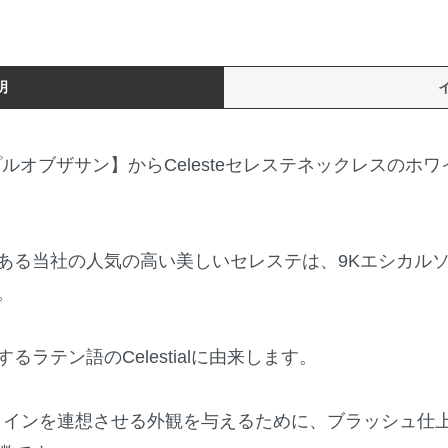
明
【テンプルオブザサン】からCelesteセレステネックレス
ある当社の人気の高い美しいセレステは、9Kエシカル
。
るラテン語のCelestialに由来します。
代のコインを連想させる外観を与えるために、ブラッシュ