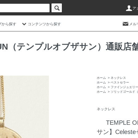
ア
プから探す
コンテンツから探す
メル
HE SUN（テンプルオブザサン）通
ホーム
>
ネックレス
ホーム
>
ベストセラー
ホーム
>
ファインジュエリ
ホーム
>
ソリッドゴールド
ネックレス
TEMPLE 
サン】Cele