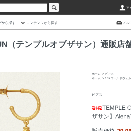
ア
プから探す
コンテンツから探す
メル
HE SUN（テンプルオブザサン）通
ホーム
>
ピアス
ホーム
>
18Kゴールドヴェ
ピアス
TEMPLE
ザサン】Ale