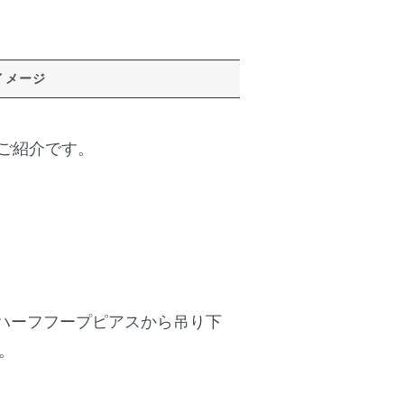
イメージ
のご紹介です。
ハーフフープピアスから吊り下
。